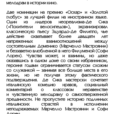
мелодрам в истории кино.
Две номинации на премию «Оскар» и «Золотой
глобус» за лучший фильм на иностранном языке.
Один из лидеров
неореализма-Де
Сика
(«Похитители велосипедов»), экранизировал
классическую пьесу
Эдуардо-Де
Филиппо, чье
действие охватывает более двадцати лет
напряженных взаимоотношений между
состоятельным Доменико (Марчелло Мастроянни)
и беззаветно влюбленной в него Филуменой (Софи
Лорен). Чувства может, и взаимны, но даже
оказавшись в одном доме со своим избранником,
героиня годами ограничивается статусом схожим
со служанкой — занимая все больше места в его
жизни, но не получая этому фактического
подтверждения. Де Сика мастерски сочетает
итальянскую комедию нравов, социальный
комментарий о классовом неравенстве
и чувственную мелодраму о самоотверженной
преданности. Не пропустите историю подлинных
итальянских страстей в исполнении
неподражаемых Марчелло Мастроянни и Софи
Лорен.