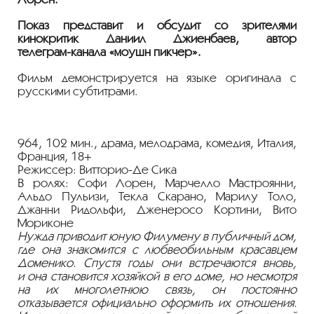
Показ представит и обсудит со зрителями
кинокритик Даниил Джиенбаев, автор
телеграм-канала
«моушн пикчер».
Фильм демонстрируется на языке оригинала с
русскими субтитрами.
964, 102 мин., драма, мелодрама, комедия, Италия,
Франция, 18+
Режиссер:
Витторио-Де
Сика
В ролях: Софи Лорен, Марчелло Мастроянни,
Альдо Пульизи, Текла Скарано, Марилу Толо,
Джанни Ридольфи, Дженеросо Кортини, Вито
Мориконе
Нужда приводит юную Филумену в публичный дом,
где она знакомится с любвеобильным красавцем
Доменико. Спустя годы они встречаются вновь,
и она становится хозяйкой в его доме, но несмотря
на их многолетнюю связь, он постоянно
отказывается официально оформить их отношения.