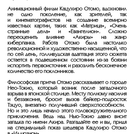
Анимационный фильм Кацухиро Отомо, вдохновил
не одно поколение, как зрителей, так
и кинематографистов на создание всемирно
известных картин, таких как «Матрица», «Очень
странные дела» и «Евангелион». Сложно
переоценить влияние «Акиры» на жанр
киберпанка. Работа Отомо была настолько
революционной и художественно насыщенной, что
по сей день, голливудская адаптация этого сюжета
остается в подвешенном состоянии
из-за
боязни
испортить первоисточник и разозлить бесконечное
количество его поклонников.
Философская притча Отомо рассказывает о городе
Нео-Токио
, который возник после загадочного
взрыва в японской столице. Месту полному насилия
и беззакония, бросит вызов
байкер-подросток
Тэцуо, внезапно получивший сверхспособности.
Но и это лишь начало этого головокружительного
приключения. Ведь над
Нью-Токио
давно висит
загадка по имени Акира. Разгадайте ее и вы, придя
на специальный показ шедевра Кацухиро Отомо
в «Иллюзион».