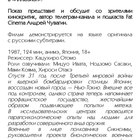
Показ представит и обсудит со зрителями
кинокритик, автор
телеграм-канала
и подкаста Fat
Cinema Андрей Чувагин.
Фильм демонстрируется на языке оригинала
с русскими субтитрами.
1987, 124 мин, анимэ, Япония, 18+
Режиссер: Кацухиро Отомо
Роли озвучивали: Мицуо Ивата, Нодзомо Сасаки,
Мами Кояма, Хироси Отакэ
Спустя 31 год после Третьей мировой войны
и ядерной бомбардировки столицы Японии,
воссоздан новый город —
Нью-Токио
. Внешне все
под контролем, однако страна теперь напоминает
профашистское государство, жесточайшим
образом подавляющее попытки мятежа.
В исследовательских центрах проводятся
парапсихологические опыты над людьми для
разработки совершенного вида оружия.
Военные в лице полковника Сикисимы,
руководителя проекта биологических военных