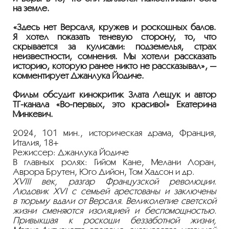
на земле.
«Здесь нет Версаля, кружев и роскошных балов.
Я хотел показать теневую сторону, то, что
скрывается за кулисами: подземелья, страх
неизвестности, сомнения. Мы хотели рассказать
историю, которую ранее никто не рассказывал», —
комментирует Джанлука Йодиче.
Фильм обсудит кинокритик Злата Лещук и автор
ТГ
-канала
«
Во-первых
, это красиво!» Екатерина
Минкевич.
2024, 101 мин., историческая драма, Франция,
Италия, 18+
Режиссер: Джанлука Йодиче
В главных ролях: Гийом Кане, Мелани Лоран,
Аврора Брутен, Юго Дийон, Том Хадсон и др.
XVIII век, разгар Французской революции.
Людовик XVI с семьей арестованы и заключены
в тюрьму вдали от Версаля. Великолепие светской
жизни сменяются изоляцией и беспомощностью.
Привыкшая к роскоши беззаботной жизни,