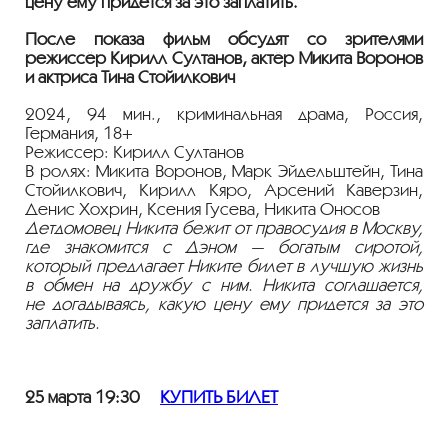
цену ему придется за это заплатить.
После показа фильм обсудят со зрителями
режиссёр Кирилл Султанов, актёр Микита Воронов
и актриса Тина Стойилкович
2024, 94 мин., криминальная драма, Россия,
Германия, 18+
Режиссер: Кирилл Султанов
В ролях: Микита Воронов, Марк Эйдельштейн, Тина
Стойилкович, Кирилл Кяро, Арсений Каверзин,
Денис Хохрин, Ксения Гусева, Никита Оносов
Детдомовец Никита бежит от правосудия в Москву,
где знакомится с Дэном — богатым сиротой,
который предлагает Никите билет в лучшую жизнь
в обмен на дружбу с ним. Никита соглашается,
не догадываясь, какую цену ему придется за это
заплатить.
25 марта 19:30
КУПИТЬ БИЛЕТ