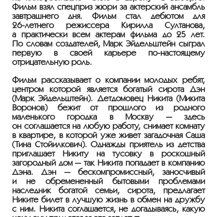
Фильм взял спецприз жюри за актёрский ансамбль
завтрашнего дня. Фильм стал дебютом для
26-летнего
режиссера Кирилла Султанова,
а практически всем актерам фильма до 25 лет.
По словам создателей, Марк Эйдельштейн сыграл
первую в своей карьере
по-настоящему
отрицательную роль.
Фильм рассказывает о компании молодых ребят,
центром которой является богатый сирота Дэн
(Марк Эйдельштейн). Детдомовец Никита (Микита
Воронов) бежит от прошлого из родного
маленького городка в Москву — здесь
он соглашается на любую работу, снимает комнату
в квартире, в которой уже живет загадочная Саша
(Тина Стойилкович). Однажды приятель из детства
приглашает Никиту на тусовку в роскошный
загородный дом — так Никита попадает в компанию
Дэна. Дэн — бескомпромиссный, заносчивый
и не обремененный бытовыми проблемами
наследник богатой семьи, сирота, предлагает
Никите билет в лучшую жизнь в обмен на дружбу
с ним. Никита соглашается, не догадываясь, какую