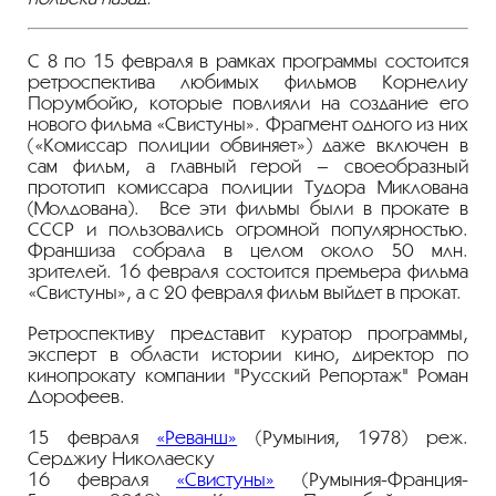
С 8 по 15 февраля в рамках программы состоится
ретроспектива любимых фильмов Корнелиу
Порумбойю, которые повлияли на создание его
нового фильма «Свистуны». Фрагмент одного из них
(«Комиссар полиции обвиняет») даже включен в
сам фильм, а главный герой – своеобразный
прототип комиссара полиции Тудора Миклована
(Молдована). Все эти фильмы были в прокате в
СССР и пользовались огромной популярностью.
Франшиза собрала в целом около 50 млн.
зрителей. 16 февраля состоится премьера фильма
«Свистуны», а с 20 февраля фильм выйдет в прокат.
Ретроспективу представит куратор программы,
эксперт в области истории кино, директор по
кинопрокату компании "Русский Репортаж" Роман
Дорофеев.
15 февраля
«Реванш»
(Румыния, 1978) реж.
Серджиу Николаеску
16 февраля
«Свистуны»
(Румыния-Франция-