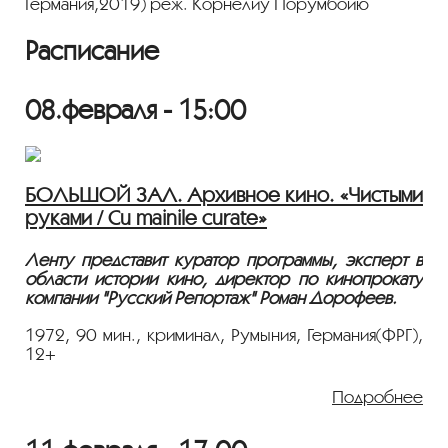
Германия,2019) реж. Корнелиу Порумбойю
Расписание
08.февраля - 15:00
БОЛЬШОЙ ЗАЛ. Архивное кино. «Чистыми
руками / Cu mainile curate»
Ленту представит куратор программы, эксперт в
области истории кино, директор по кинопрокату
компании "Русский Репортаж" Роман Дорофеев.
1972, 90 мин., криминал, Румыния, Германия(ФРГ),
12+
Режиссер: Серджиу Николаеску
В ролях: Иларион Чобану, Александру Добреску,
Подробнее
Серджиу Николаеску, Георге Диникэ, Джордже
Константин, Штефан Михэилеску-Брэила,