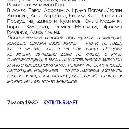
Режиссер: Владимир Котт
В ролях: Павел Деревянко, Ирина Пегова, Степан
Девонин, Анна Дерябина, Кирилл Кяро, Светлана
Первушина, Дмитрий Куличков, Ольга Медынич,
Борис Каморзин, Татьяна Матюхова, Ярослав
Головнев, Алиса Клагиш
Пронзительные истории про мужчин и женщин,
которые связали свою жизнь —
кто-то
на годы,
кто-то
на час,
кто-то
на пять минут. Истории
из жизни, звучащие дома на кухне, в купе
с незнакомцами, в такси, или оставшиеся в записной
книжке как воспоминание, потому что если чувства
настоящие, искренние — то это навсегда. Моменты
странных встреч и горьких расставаний, в которых
можно увидеть
что-то
знакомое.
7 марта 19:30
КУПИТЬ БИЛЕТ