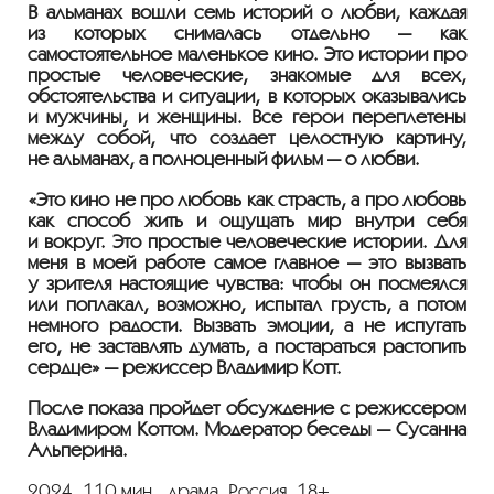
В альманах вошли семь историй о любви, каждая
из которых снималась отдельно — как
самостоятельное маленькое кино. Это истории про
простые человеческие, знакомые для всех,
обстоятельства и ситуации, в которых оказывались
и мужчины, и женщины. Все герои переплетены
между собой, что создает целостную картину,
не альманах, а полноценный фильм — о любви.
«Это кино не про любовь как страсть, а про любовь
как способ жить и ощущать мир внутри себя
и вокруг. Это простые человеческие истории. Для
меня в моей работе самое главное — это вызвать
у зрителя настоящие чувства: чтобы он посмеялся
или поплакал, возможно, испытал грусть, а потом
немного радости. Вызвать эмоции, а не испугать
его, не заставлять думать, а постараться растопить
сердце» — режиссер Владимир Котт.
После показа пройдет обсуждение с режиссёром
Владимиром Коттом. Модератор беседы — Сусанна
Альперина.
2024, 110 мин., драма, Россия, 18+