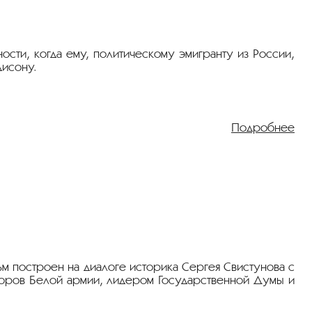
сти, когда ему, политическому эмигранту из России,
дисону.
РСОНА. Фридрих Эрмлер"
.
Подробнее
ства персональной защиты (маска, перчатки), держать
льзовать антисептик и мыть руки.
м построен на диалоге историка Сергея Свистунова с
торов Белой армии, лидером Государственной Думы и