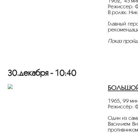
1962, 45 ми
Режиссер: 
В ролях: Ни
Главный гер
рекомендаци
Показ пройд
Фильм демон
Дорогие зр
30.декабря - 10:40
мы настояте
социальную 
БОЛЬШОЙ 
С заботой о
1965, 99 ми
кинотеатр «
Режиссёр: 
Один из сам
Василием Ви
противником