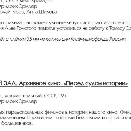
н., СССР, мелодрама, 6+
Фридрих Эрмлер
колай Гусев, Анна Шилова
ой фильма расскажет удивительную историю из своей юно
я Льва Толстого помогла устроиться на работу к Томасу Э
ёт с плёнки 35 мм из коллекции Госфильмофонда России.
стрируется в рамках
"Клуба документального кино"
и
"ПЕ
ители,
льно рекомендуем до и во время киносеанса носить сред
дистанцию, производить бесконтактную оплату услуг, испо
ЗАЛ. Архивное кино. «Перед судом истории»
 вашем здоровье,
н., документальный, СССР, 12+
Иллюзион»
Фридрих Эрмлер
ых парадоксальных фильмов в истории нашего кино. Филь
тальевичем Шульгиным, который был одним из организа
 большевиков.