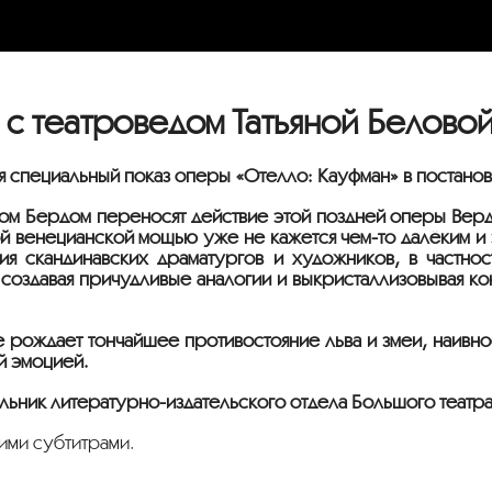
с театроведом Татьяной Белово
ся специальный показ оперы «Отелло: Кауфман» в постано
м Бёрдом переносят действие этой поздней оперы Верди
ой венецианской мощью уже не кажется
чем-то
далёким и 
ия скандинавских драматургов и художников, в частно
 создавая причудливые аналогии и выкристаллизовывая 
рождает тончайшее противостояние льва и змеи, наивност
й эмоцией.
альник
литературно-издательского
отдела Большого театра 
ими субтитрами.