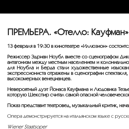
ПРЕМЬЕРА. «Отелло: Кауфман» 
13 февраля в 19:30 в кинотеатре «Иллюзион» состоит
Режиссёр Эдриан Ноубл вместе со сценографом Дико
антагонизм между местным населением и колониальн
для Ноубла и Бёрда стали художественные изыскан
экспрессиониста отражены в сценографии спектакля,
высокомерных венецианцев.
Невероятный дуэт Йонаса Кауфмана и Людовика Тезье 
которую Шекспир считал самой опасной человеческо
Показ представит театровед, музыкальный критик, нач
Опера демонстрируется на итальянском языке с русск
Wiener Staatsoper