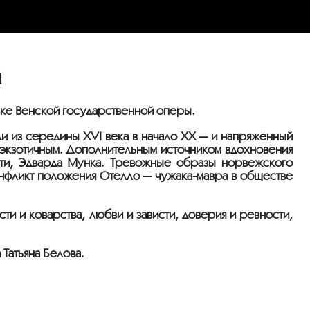
й
вке Венской государственной оперы.
 из середины XVI века в начало XX — и напряжённый
экзотичным. Дополнительным источником вдохновения
сти, Эдварда Мунка. Тревожные образы норвежского
конфликт положения Отелло —
чужака-мавра
в обществе
и и коварства, любви и зависти, доверия и ревности,
Татьяна Белова.