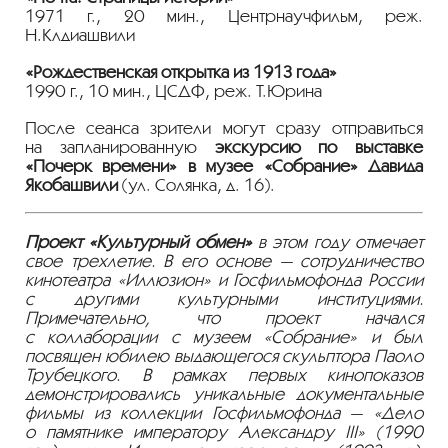
1971 г., 20 мин., Центрнаучфильм, реж.
Н.Клдиашвили
«Рождественская открытка из 1913 года»
1990 г., 10 мин., ЦСДФ, реж. Т.Юрина
После сеанса зрители могут сразу отправиться
на запланированную
экскурсию по выставке
«Почерк времени» в музее «Собрание» Давида
Якобашвили
(ул. Солянка, д. 16).
Проект «Культурный обмен»
в этом году отмечает
свое трехлетие. В его основе — сотрудничество
кинотеатра «Иллюзион» и Госфильмофонда России
с другими культурными институциями.
Примечательно, что проект начался
с коллаборации с музеем «Собрание» и был
посвящен юбилею выдающегося скульптора Паоло
Трубецкого. В рамках первых кинопоказов
демонстрировались уникальные документальные
фильмы из коллекции Госфильмофонда — «Дело
о памятнике императору Александру III» (1990