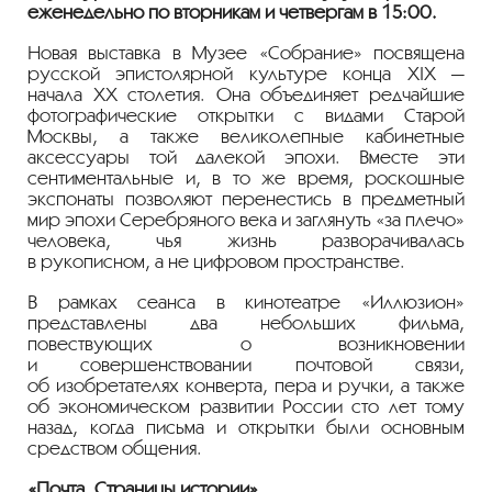
еженедельно по вторникам и четвергам в 15:00.
Новая выставка в Музее «Собрание» посвящена
русской эпистолярной культуре конца XIX —
начала XX столетия. Она объединяет редчайшие
фотографические открытки с видами Старой
Москвы, а также великолепные кабинетные
аксессуары той далекой эпохи. Вместе эти
сентиментальные и, в то же время, роскошные
экспонаты позволяют перенестись в предметный
мир эпохи Серебряного века и заглянуть «за плечо»
человека, чья жизнь разворачивалась
в рукописном, а не цифровом пространстве.
В рамках сеанса в кинотеатре «Иллюзион»
представлены два небольших фильма,
повествующих о возникновении
и совершенствовании почтовой связи,
об изобретателях конверта, пера и ручки, а также
об экономическом развитии России сто лет тому
назад, когда письма и открытки были основным
средством общения.
«Почта. Страницы истории»