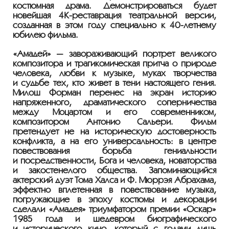
костюмная драма. Демонстрироваться будет
новейшая
4К-реставрация
театральной версии,
созданная в этом году специально к
40-летнему
юбилею фильма.
«Амадей» — завораживающий портрет великого
композитора и трагикомическая притча о природе
человека, любви к музыке, муках творчества
и судьбе тех, кто живет в тени настоящего гения.
Милош Форман перенес на экран историю
напряженного, драматического соперничества
между Моцартом и его современником,
композитором Антонио Сальери. Фильм
претендует не на историческую достоверность
конфликта, а на его универсальность: в центре
повествования борьба гениальности
и посредственности, Бога и человека, новаторства
и закостенелого общества. Запоминающийся
актерский дуэт Тома Халса и Ф. Мюррэя Абрахама,
эффектно вплетенная в повествование музыка,
погружающие в эпоху костюмы и декорации
сделали «Амадея» триумфатором премии «Оскар»
1985 года и шедевром биографического
и исторического кино, который с годами лишь