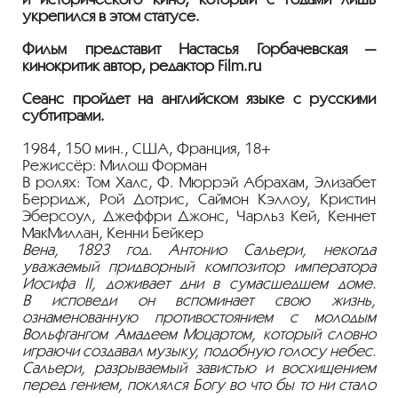
укрепился в этом статусе.
Фильм представит Настасья Горбачевская —
кинокритик автор, редактор Film.ru
Сеанс пройдет на английском языке с русскими
субтитрами.
1984, 150 мин., США, Франция, 18+
Режиссёр: Милош Форман
В ролях: Том Халс, Ф. Мюррэй Абрахам, Элизабет
Берридж, Рой Дотрис, Саймон Кэллоу, Кристин
Эберсоул, Джеффри Джонс, Чарльз Кей, Кеннет
МакМиллан, Кенни Бейкер
Вена, 1823 год. Антонио Сальери, некогда
уважаемый придворный композитор императора
Иосифа II, доживает дни в сумасшедшем доме.
В исповеди он вспоминает свою жизнь,
ознаменованную противостоянием с молодым
Вольфгангом Амадеем Моцартом, который словно
играючи создавал музыку, подобную голосу небес.
Сальери, разрываемый завистью и восхищением
перед гением, поклялся Богу во что бы то ни стало