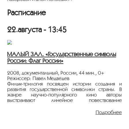
Расписание
22.августа - 13:45
МАЛЫЙ ЗАЛ. «Государственные символы
России: Флаг России»
2008, документальный, России, 44 мин., 0+
Режиссер: Павел Медведев
Фильм-трилогия посвящен истории создания и
развития государственной символики страны. В
жанре научно-популярного кино авторы
выстраивают линейное повествование
тысячелетней истории России через тему
геральдической преемственности. Фильм второй
Подробнее
«Флаг России» рассказывает о формировании
государственных флагов за период с XIII по XX век.
Три фильма составляют единый информационный