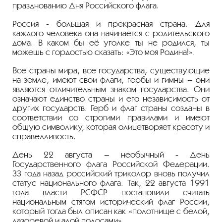
празднованию Дня Российского флага.
Россия - большая и прекрасная страна. Для
каждого человека она начинается с родительского
дома. В каком бы её уголке ты не родился, ты
можешь с гордостью сказать: «Это моя Родина!».
Все страны мира, все государства, существующие
на земле, имеют свои флаги, гербы и гимны – они
являются отличительным знаком государства. Они
означают единство страны и его независимость от
других государств. Герб и флаг страны созданы в
соответствии со строгими правилами и имеют
общую символику, которая олицетворяет красоту и
справедливость.
День 22 августа – необычный - День
Государственного флага Российской Федерации.
33 года назад российский триколор вновь получил
статус национального флага. Так, 22 августа 1991
года власти РСФСР постановили считать
национальным стягом исторический флаг России,
который тогда был описан как «полотнище с белой,
лазоревой и алой полосами».