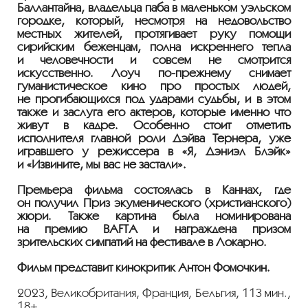
Баллантайна, владельца паба в маленьком уэльском
городке, который, несмотря на недовольство
местных жителей, протягивает руку помощи
сирийским беженцам, полна искреннего тепла
и человечности и совсем не смотрится
искусственно. Лоуч
по-прежнему
снимает
гуманистическое кино про простых людей,
не прогибающихся под ударами судьбы, и в этом
также и заслуга его актеров, которые именно что
живут в кадре. Особенно стоит отметить
исполнителя главной роли Дэйва Тернера, уже
игравшего у режиссера в «Я, Дэниэл Блэйк»
и «Извините, мы вас не застали».
Премьера фильма состоялась в Каннах, где
он получил Приз экуменического (христианского)
жюри. Также картина была номинирована
на премию BAFTA и награждена призом
зрительских симпатий на фестивале в Локарно.
Фильм представит кинокритик Антон Фомочкин.
2023, Великобритания, Франция, Бельгия, 113 мин.,
18+