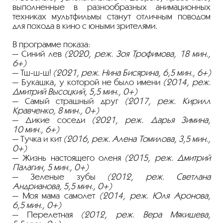
выполненные в разнообразных анимационных
техниках мультфильмы станут отличным поводом
для похода в кино с юными зрителями.
В программе показа:
— Синий лев
(2020, реж. Зоя Трофимова, 18 мин.,
6+)
—
Тш-ш-ш
!
(2021, реж. Нина Бисярина, 6,5 мин., 6+)
— Букашка, у которой не было имени
(2014, реж.
Дмитрий Высоцкий, 5,5 мин., 0+)
— Самый страшный друг
(2017, реж. Кирилл
Кравченко, 8 мин., 0+)
— Дикие соседи
(2021, реж. Дарья Зимина,
10 мин., 6+)
— Тучка и кит
(2016, реж. Алена Томилова, 3,5 мин.,
0+)
— Жизнь настоящего оленя
(2015, реж. Дмитрий
Палагин, 5 мин., 0+)
— Зеленые зубы
(2012, реж. Светлана
Андрианова, 5,5 мин., 0+)
— Моя мама самолет
(2014, реж. Юля Аронова,
6,5 мин., 0+)
— Перелетная
(2012, реж. Вера Мякишева,