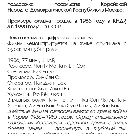
поддержке посольства Корейской
Народно-Демократической
Республики в Москве.
Премьера фильма прошла в 1986 году в КНДР,
а в 1990 году — в СССР.
Показ пройдёт с цифрового носителя.
Фильм демонстрируется на языке оригинала с
русскими субтитрами.
1986, 77 мин., КНДР,
Режиссер: Чон Ги Мо, Ким Ын Сок
Сценарий: Ри
Сан-ук
Продюсер: Син Сан Ок
Оператор: Пак Джин Бок
Композитор: Хван Джин Ён
Художник: Рю
Рён-чхон
В главных ролях: Ким Чен Ун, Чха Сон Чхиль, Ким
Ха Чхон, Ли Вон Бок, Чха Сун Чхоль, Ли Вон Бок
Действие фильма разворачивается во время войны
в Корее 1950–1953 годов. Отряду специального
назначения Корейской народной армии ставится
боевая задача — проникнуть в глубокий тыл
противника, обезвредить учебные центры