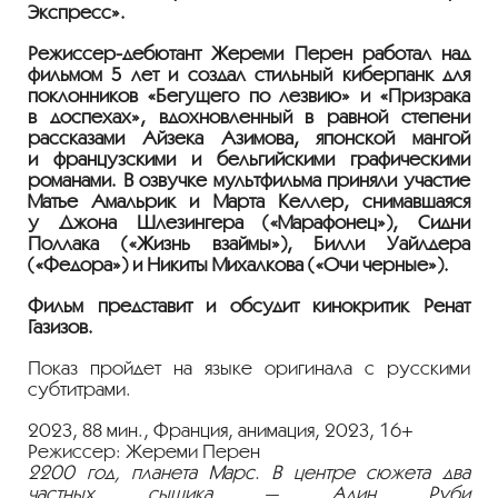
Экспресс».
Режиссер-дебютант
Жереми Перен работал над
фильмом 5 лет и создал стильный киберпанк для
поклонников «Бегущего по лезвию» и «Призрака
в доспехах», вдохновленный в равной степени
рассказами Айзека Азимова, японской мангой
и французскими и бельгийскими графическими
романами. В озвучке мультфильма приняли участие
Матье Амальрик и Марта Келлер, снимавшаяся
у Джона Шлезингера («Марафонец»), Сидни
Поллака («Жизнь взаймы»), Билли Уайлдера
(«Федора») и Никиты Михалкова («Очи черные»).
Фильм представит и обсудит кинокритик Ренат
Газизов.
Показ пройдет на языке оригинала с русскими
субтитрами.
2023, 88 мин., Франция, анимация, 2023, 16+
Режиссер: Жереми Перен
2200 год, планета Марс. В центре сюжета два
частных сыщика — Алин Руби