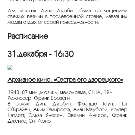
Для многих Дина Дурбин была воплощением
свежих веяний в послевоенной стране, дававших
людям отдых от серой повседневности.
Расписание
31.декабря - 16:30
Архивное кино. «Сестра его дворецкого»
1943, 87 мин.,мюзикл, мелодрама, США, 12+
Режиссер: Фрэнк Борзеги
В ролях: Дина Дурбин, Франшо Тоун, Пэт
О’Брайен, Аким Тамирофф, Алан Маубрэй, Уолтер
Кэтлетт, Эльза Янссен, Эвелин Анкерс, Фрэнк
Дженкс, Сиг Арно
Молодая, начинающая певица приезжает в гости к