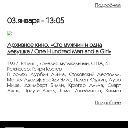
своему сводному брату в Нью-Йорк, и
Подробнее
обнаруживает, что он работает дворецким у
известного бродвейского композитора. Любовная
интрига меняет ее жизнь и помогает сделать
03.января - 13:05
карьеру.
Фильм демонстрируется на языке оригинала с
русскими субтитрами.
Архивное кино. «Сто мужчин и одна
девушка / One Hundred Men and a Girl»
1937, 84 мин., комедия, музыкальный, США, 6+
Режиссер: Генри Костер
В ролях: Дурбин Динна, Стоковский Леопольд,
Менжу Адольф,Брейди Элис, Палетт Юджин, Ауэр
Миша, Джилберт Билли, Крюгер Альма, Смарт
Джэк, Праути Джед, Томас Джеймисон, Хикман
Говард
Подробнее
Пэтси Кардуелл, дочь безработного музыканта,
обладает прекрасным голосом. Отец скрывает от
нее, что его попытка устроиться в оркестр
известного дирижера Леопольда Стоковского