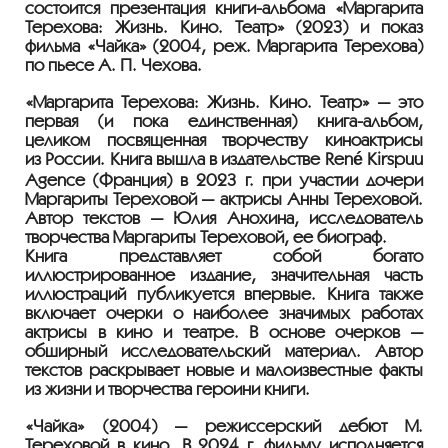
состоится презентация
книги-альбома
«Маргарита
Терехова: Жизнь. Кино. Театр» (2023) и показ
фильма «Чайка» (2004, реж. Маргарита Терехова)
по пьесе
А. П. Чехова
.
«Маргарита Терехова: Жизнь. Кино. Театр» — это
первая (и пока единственная)
книга-альбом
,
целиком посвященная творчеству киноактрисы
из России. Книга вышла в издательстве René Kirspuu
Agence (Франция) в 2023 г. при участии дочери
Маргариты Тереховой — актрисы Анны Тереховой.
Автор текстов — Юлия Анохина, исследователь
творчества Маргариты Тереховой, ее биограф.
Книга представляет собой богато
иллюстрированное издание, значительная часть
иллюстраций публикуется впервые. Книга также
включает очерки о наиболее значимых работах
актрисы в кино и театре. В основе очерков —
обширный исследовательский материал. Автор
текстов раскрывает новые и малоизвестные факты
из жизни и творчества героини книги.
«Чайка» (2004) — режиссерский дебют М.
Тереховой в кино. В 2024 г. фильму исполняется