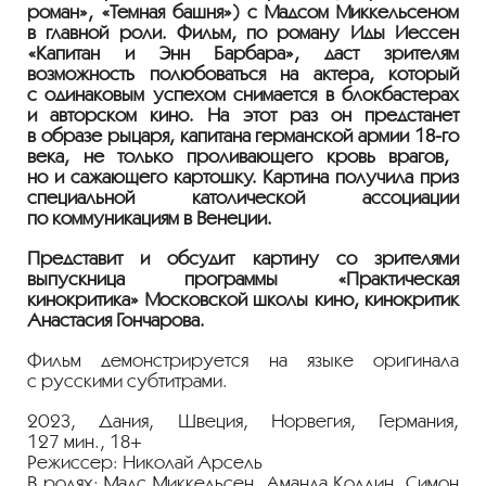
роман», «Темная башня») с Мадсом Миккельсеном
в главной роли. Фильм, по роману Иды Иессен
«Капитан и Энн Барбара», даст зрителям
возможность полюбоваться на актера, который
с одинаковым успехом снимается в блокбастерах
и авторском кино. На этот раз он предстанет
в образе рыцаря, капитана германской армии
18-го
века, не только проливающего кровь врагов,
но и сажающего картошку. Картина получила приз
специальной католической ассоциации
по коммуникациям в Венеции.
Представит и обсудит картину со зрителями
выпускница программы «Практическая
кинокритика» Московской школы кино, кинокритик
Анастасия Гончарова.
Фильм демонстрируется на языке оригинала
с русскими субтитрами.
2023, Дания, Швеция, Норвегия, Германия,
127 мин., 18+
Режиссер: Николай Арсель
В ролях: Мадс Миккельсен, Аманда Коллин, Симон