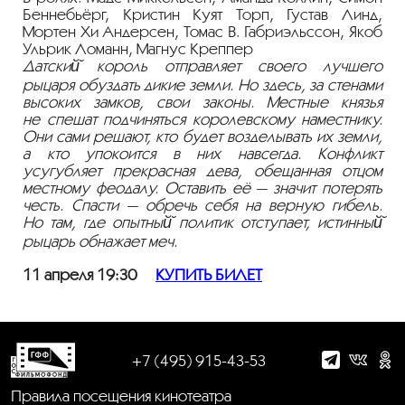
Беннебьёрг, Кристин Куят Торп, Густав Линд,
Мортен Хи Андерсен, Томас В. Габриэльссон, Якоб
Ульрик Ломанн, Магнус Креппер
Датский̆ король отправляет своего лучшего
рыцаря обуздать дикие земли. Но здесь, за стенами
высоких замков, свои законы. Местные князья
не спешат подчиняться королевскому наместнику.
Они сами решают, кто будет возделывать их земли,
а кто упокоится в них навсегда. Конфликт
усугубляет прекрасная дева, обещанная отцом
местному феодалу. Оставить её — значит потерять
честь. Спасти — обречь себя на верную гибель.
Но там, где опытный̆ политик отступает, истинный̆
рыцарь обнажает меч.
11 апреля 19:30
КУПИТЬ БИЛЕТ
+7 (495) 915-43-53
Правила посещения кинотеатра