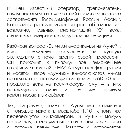
В ней известный оператор, преподаватель,
начальник отдела исследований производственного
департамента Госфильмофонда России Леонид
Коновалов рассматривает вопрос об одной из,
возможно, главных мистификаций ХХ века,
связанных с американской лунной экспедицией.
Разбирая вопрос «Были ли американцы на Луне?»,
автор предлагает посмотреть на лунную
экспедицию с точки зрения своей профессии.
Он приходит к выводу: все выложенные
на официальном сайте НАСА «лунные» фотографии
и десятки часов «лунных» видеосюжетов ничем
не отличаются от голливудских фильмов
60-70-х
гг.
прошлого века на космическую тему — в них
используются одни и те же приёмы
комбинированных съёмок.
Так, например, взлёт с Луны мог сниматься
с помощью макета в масштабе 1:10, к тому же
перевёрнутой кинокамерой, и лунный модуль
не взлетал, а его уменьшенная копия падала вниз
с потолка павильона. Известных астронавтов