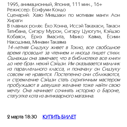
1995, анимационный, Япония, 111 мин., 16+
Режиссер: Ёсифуми Кондо
Сценарий: Хаяо Миядзаки по мотивам манги Аои
Хираги
В главных ролях: Ёко Хонна, Иссэй Такахаси, Такаси
Татибана, Сигэру Мурои, Сигэру Цуюгути, Кэйдзю
Кобаяси, Ёриэ Ямасита, Маико Каяма, Ёсими
Накодзима, Минами Такаяма
14-летняя
Сидзуку живет в Токио, все свободное
время проводит за чтением и иногда пишет стихи.
Однажды она замечает, что в библиотеке все книги
до нее брал некий Сэйдзи. Им оказывается мальчик
из параллельного класса, и поначалу он Сидзуку
совсем не нравится. Постепенно они сближаются,
и стремление Сэйдзи стать скрипичным мастером
пробуждают в девушке желание тоже найти свою
мечту. Она начинает сочинять историю о Бароне,
статуэтке кота из антикварного магазина.
2 марта 18:30
КУПИТЬ БИЛЕТ