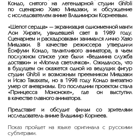
Кондо, снятого на легендарной студии Ghibli
по сценарию Хаяо Миядзаки, и обсуждение
с исследователем аниме Владимиром Корнеевым.
«Шёпот сердца» — экранизация одноименной манги
Аои Хираги, увидевшей свет в 1989 году.
Сценарием и раскадровками занимался лично Хаяо
Миядзаки. В качестве режиссера утвердили
Ёсифуми Кондо, талантливого аниматора, в чьем
послужном списке уже были «Ведьмина служба
доставки» и «Могила светлячков». Ожидалось, что
в будущем он окажется одной из ведущих фигур
студии Ghibli и возможным преемником Миядзаки
и Исао Такахаты, но в 1998 году Кондо внезапно
умер от аневризмы. Его последним проектом стала
«Принцесса Мононоке», где он выступил
в качестве главного аниматора.
Представит и обсудит фильм со зрителями
исследователь аниме Владимир Корнеев.
Показ пройдет на языке оригинала с русскими
субтитрами.