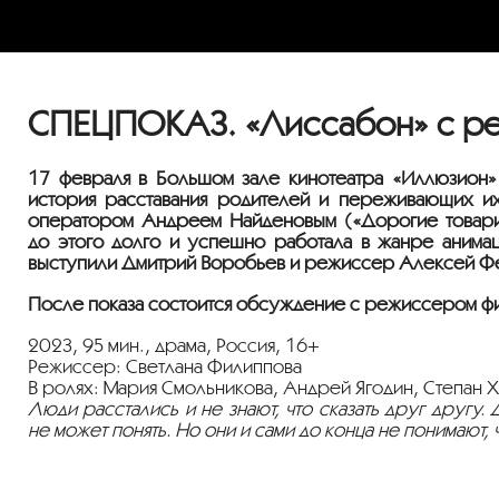
СПЕЦПОКАЗ. «Лиссабон» с р
17 февраля в Большом зале кинотеатра «Иллюзион»
история расставания родителей и переживающих 
оператором Андреем Найденовым («Дорогие товарищ
до этого долго и успешно работала в жанре анимац
выступили Дмитрий Воробьев и режиссер Алексей Фед
После показа состоится обсуждение с режиссером ф
2023, 95 мин., драма, Россия, 16+
Режиссер: Светлана Филиппова
В ролях: Мария Смольникова, Андрей Ягодин, Степан 
Люди расстались и не знают, что сказать друг другу.
не может понять. Но они и сами до конца не понимают, ч