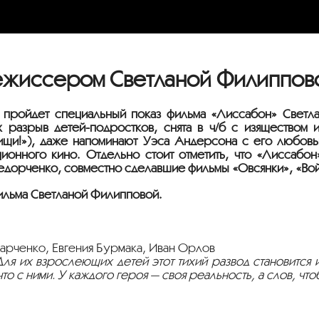
ежиссером Светланой Филиппов
 пройдет специальный показ фильма «Лиссабон» Светл
их разрыв
детей-подростков
, снята в
ч/б
с изяществом и
и!»), даже напоминают Уэса Андерсона с его любовь
ионного кино. Отдельно стоит отметить, что «Лиссабо
орченко, совместно сделавшие фильмы «Овсянки», «Войн
ильма Светланой Филипповой.
Харченко, Евгения Бурмака, Иван Орлов
 Для их взрослеющих детей этот тихий развод становится и
то с ними. У каждого героя — своя реальность, а слов, что