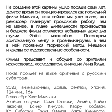
На создание этой картины ушло порядка семи лет.
Долгое время он позиционировался как последний
фильм Миядзаки, хотя сейчас мы уже знаем, что
режиссёр планирует продолжить работу. Тем
не менее, в плане длительности производства
и бюджета фильм отличается небывалым даже для
студии Ghibli масштабом. Посмотрим
долгожданную ленту и проанализируем, в чём
в ней проявился творческий метод Миядзаки
и каковы её художественные особенности.
Фильм представит и обсудит со зрителями
искусствовед, исследователь анимации Анна Голда.
Показ пройдёт на языке оригинала с русскими
субтитрами.
2023, анимационный, драма, фэнтези, Япония,
124 мин., 16+
Режиссёр: Хаяо Миядзаки
Актёры озвучки: Сома Сантоки, Аимён, Кэйко
Такэсита, Ёсино Кимура, Каору Кобаяси,
Ко Сибасаки, Такуя Кимура, Дзюн Кунимура,