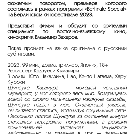
сюжетным поворотом, премьера которого
состоялась в рамках программы «Berlinale Special»
на Берлинском
кинофестивале-2023
.
Представит фильм и обсудит со зрителями
специалист по
восточно-азиатскому
кино,
кинокритик Владимир Захаров.
Показ пройдет на языке оригинала с русскими
субтитрами.
2023, 99 мин., драма, триллер, Япония, 18+
Режиссер: Кадзуёси Кумакири
В ролях: Юто Накадзима, Нао, Кэнто Нагаяма, Хару
Куроки
Шунсуке Кавамура — молодой успешный
карьерист, у ног которого весь мир. Возвращаясь
домой со своего мальчишника накануне свадьбы,
Шунсуке падает в люк. Охваченный ужасом,
он пытается спастись, используя социальные сети.
Несколько постов Шунсуке за считанные минуты
становятся невероятно популярными, а реакция
пользователей заставляет задуматься:
действительно ли падение в люк — фатальная