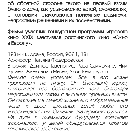
об обратной стороне такого на первый взгляд
благого дела, как усыновление детей, сложностях,
с которыми сталкиваются приёмные родители,
непростыми решениями и их последствиями.
Фильм участник конкурсной программы игрового
кино XXIX Фестиваля российского кино «Окно
в Европу».
123 мин., драма, Россия, 2021, 18+
Режиссёр: Татьяна Федоровская
В ролях: Дайнюс Гавенонис, Раса Самуолите, Нил
Бугаев, Александр Мизёв, Яков Белорусов
Филипп очень успешен. Все в его жизни
происходит по плану. Он блестящий юрист,
выигрывает все безнадежные дела благодаря
неформальным связям с высшими органами власти.
Он счастлив и в личной жизни: его добродетельная
жена и двое приемных детей любят его
и восхищаются им. Однажды эта гармония рушится.
На пути к идеальному будущему возникает
форс-мажор
: у детей обнаруживается тяжелое
генетическое заболевание.