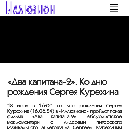
«Два капитана-2». Ко дню
рождения Сергея Курехина
18 июня в 16:00 ко дню рождения Сергея
Курехина (
16.06.54
) в «Иллюзионе» пройдет показ
фильма «Два
капитана-2
». Абсурдистское
мокьюментари с лидерами питерского
музыкального андеграунда Сергеем Курехиным