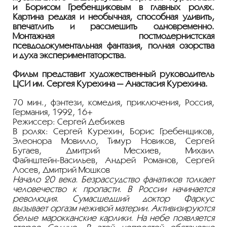
и Борисом Гребенщиковым в главных ролях.
Картина редкая и необычная, способная удивить,
впечатлить и рассмешить одновременно.
Монтажная постмодернистская
псевдодокументальная фантазия, полная озорства
и духа экспериментаторства.
Фильм представит художественный руководитель
ЦСИ им. Сергея Курехина — Анастасия Курехина.
70 мин., фэнтези, комедия, приключения, Россия,
Германия, 1992, 16+
Режиссер: Сергей Дебижев
В ролях: Сергей Курехин, Борис Гребенщиков,
Элеонора Мовилло, Тимур Новиков, Сергей
Бугаев, Дмитрий Месхиев, Михаил
Файнштейн-Васильев
, Андрей Романов, Сергей
Лосев, Дмитрий Мошков
Начало 20 века. Безрассудство фанатиков толкает
человечество к пропасти. В России начинается
революция. Сумасшедший доктор Фаркус
вызывает оргазм неживой материи. Активизируются
белые марокканские карлики. На небе появляется