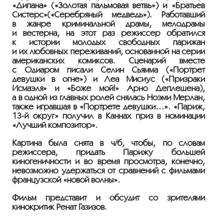
«Дипана» («Золотая пальмовая ветвь») и «Братьев
Систерс»(«Серебряный медведь»). Работавший
в жанре криминальной драмы, мелодрамы
и вестерна, на этот раз режиссер обратился
к истории молодых свободных парижан
и их любовных переживаний, основанной на серии
американских комиксов. Сценарий вместе
с Одиаром писали Селин Сьямма («Портрет
девушки в огне») и Леа Мисиус («Призраки
Исмаэля» и «Боже мой!» Арно Деплешена),
а в одной из главных ролей снялась Ноэми Мерлан,
также игравшая в «Портрете девушки…». «Париж,
13-й
округ» получил в Каннах приз в номинации
«Лучший композитор».
Картина была снята в
ч/б
, чтобы, по словам
режиссера, придать Парижу большей
киногеничности и во время просмотра, конечно,
невозможно удержаться от сравнений с фильмами
французской «новой волны».
Фильм представит и обсудит со зрителями
кинокритик Ренат Газизов.