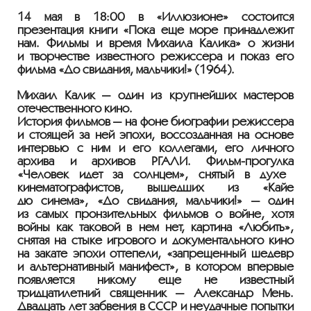
14 мая в 18:00 в «Иллюзионе» состоится
презентация книги «Пока ещё море принадлежит
нам. Фильмы и время Михаила Калика» о жизни
и творчестве известного режиссёра и показ его
фильма «До свидания, мальчики!» (1964).
Михаил Калик — один из крупнейших мастеров
отечественного кино.
История фильмов — на фоне биографии режиссера
и стоящей за ней эпохи, воссозданная на основе
интервью с ним и его коллегами, его личного
архива и архивов РГАЛИ.
Фильм-прогулка
«Человек идет за солнцем», снятый в духе
кинематографистов, вышедших из «Кайе
дю синема», «До свидания, мальчики!» — один
из самых пронзительных фильмов о войне, хотя
войны как таковой в нем нет, картина «Любить»,
снятая на стыке игрового и документального кино
на закате эпохи оттепели, «запрещенный шедевр
и альтернативный манифест», в котором впервые
появляется никому еще не известный
тридцатилетний священник — Александр Мень.
Двадцать лет забвения в СССР и неудачные попытки