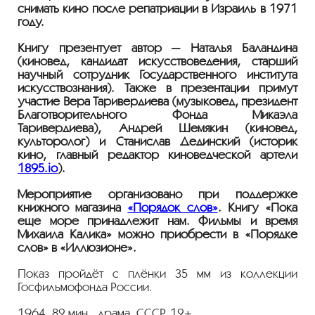
снимать кино после репатриации в Израиль в 1971
году.
Книгу презентует автор — Наталья Баландина
(киновед, кандидат искусствоведения, старший
научный сотрудник Государственного института
искусствознания). Также в презентации примут
участие Вера Таривердиева (музыковед, президент
Благотворительного Фонда Микаэла
Таривердиева), Андрей Шемякин (киновед,
культоролог) и Станислав Дединский (историк
кино, главный редактор киноведческой артели
1895.io
).
Мероприятие организовано при поддержке
книжного магазина
«Порядок слов»
. Книгу «Пока
ещё море принадлежит нам. Фильмы и время
Михаила Калика» можно приобрести в «Порядке
слов» в «Иллюзионе».
Показ пройдёт с плёнки 35 мм из коллекции
Госфильмофонда России.
1964, 82 мин., драма, СССР, 12+